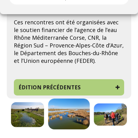
le Rhône aval
(Liséa Donadille, CPIE Rhône
Pays d’Arles)
Ces rencontres ont été organisées avec
le soutien financier de l’agence de l’eau
Rhône Méditerranée Corse, CNR, la
Région Sud – Provence-Alpes-Côte d’Azur,
le Département des Bouches-du-Rhône
et l’Union européenne (FEDER).
ÉDITION PRÉCÉDENTES
e
La 8
édition (24-25 novembre 2022 à
Nîmes)
a été organisée par le
Conservatoire d’espaces naturels
d’Occitanie et la Fédération des
Conservatoires d’espaces naturels sur le