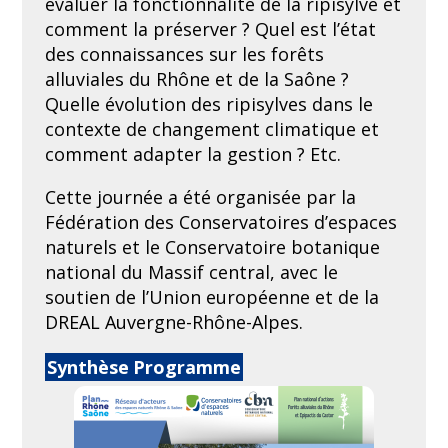
évaluer la fonctionnalité de la ripisylve et
comment la préserver ? Quel est l’état
des connaissances sur les forêts
e
La 7
édition (5-6 novembre 2020 en
alluviales du Rhône et de la Saône ?
visioconférence)
s’est inscrite dans la
Quelle évolution des ripisylves dans le
période de clôture du second plan Rhône-
Saône et comme une contribution au plan
contexte de changement climatique et
Rhône-Saône et comme une contribution
comment adapter la gestion ? Etc.
au plan Rhône-Saône III. Elle a été
organisée par le Conservatoire d’espaces
Cette journée a été organisée par la
naturels Rhône-Alpes et la Fédération des
Fédération des Conservatoires d’espaces
Conservatoires d’espaces naturels.
naturels et le Conservatoire botanique
national du Massif central, avec le
Programme détaillé
soutien de l’Union européenne et de la
Synthèse des rencontres
DREAL Auvergne-Rhône-Alpes.
Présentation n°1 – Bilan 2015-2020
(Pierre Roussel – FCEN, Laurence Clottes
Synthèse
Programme
– AERMC, Laetitia Faure – Région AurA) /
voir la vidéo
Présentation n°2 – Témoignages et
interlude culturel