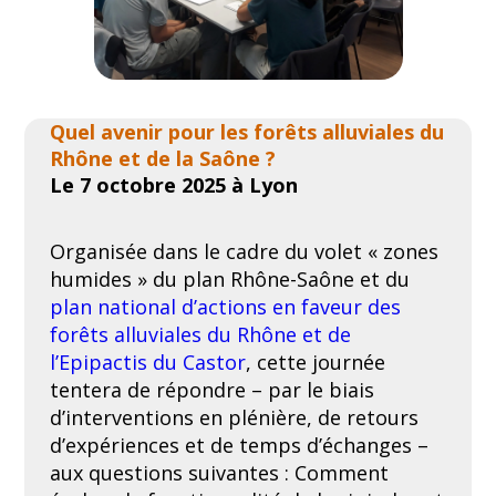
Raphaël Mathevet, CNRS ; Jean Jalbert,
Tour du Valat ; Olivier Vento, SMCG)
Etude de l’hydrologie du Rhône sous
changement climatique
(Isabelle Eudes,
Agence de l’eau RMC)
Quel avenir pour les forêts alluviales du
Déploiement des outils du Life
Rhône et de la Saône ?
Natur’Adapt sur le site test du Bagnas
Le 7 octobre 2025 à Lyon
(34) : diagnostic de vulnérabilité et plan
d’adaptation au changement climatique
Organisée dans le cadre du volet « zones
(Noémie Nojaroff et Xavier Fortuny,
ADENA)
humides » du plan Rhône-Saône et du
plan national d’actions en faveur des
Parlons climat : faire découvrir les
changements climatiques au bord du
forêts alluviales du Rhône et de
Rhône
(Damien Dumolard, SMIRIL et Paul
l’Epipactis du Castor
, cette journée
Monin, Il du Beurre)
tentera de répondre – par le biais
Démarche bas carbone dans les
d’interventions en plénière, de retours
opérations de restauration écologique :
d’expériences et de temps d’échanges –
enjeux et perspectives
(Christophe
aux questions suivantes : Comment
Moiroud, CNR)