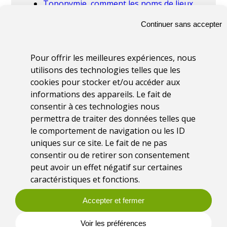
Toponymie, comment les noms de lieux
racontent l’histoire des espaces naturels :
Continuer sans accepter
l’exemple de la Camargue
(Gaël Hemery,
SNPN)
S’inspirer des paléochenaux pour penser
Pour offrir les meilleures expériences, nous
la restauration écologique du Petit Rhône
utilisons des technologies telles que les
(Marion Cesari, SYMADREM)
cookies pour stocker et/ou accéder aux
Régénération low-tech des processus
informations des appareils. Le fait de
fonctionnels des cours d’eau et de leurs
consentir à ces technologies nous
zones humides
.
Basée sur l’écologie du
permettra de traiter des données telles que
Castor et sur une gestion différenciée du bois
le comportement de navigation ou les ID
en lit mineur
(Cédric Cadet, Valence
uniques sur ce site. Le fait de ne pas
Romans Agglo)
consentir ou de retirer son consentement
Restauration écologique et hydrologique
peut avoir un effet négatif sur certaines
de la lône de Taponas. Des premiers
caractéristiques et fonctions.
constats à la première année post-
travaux
(Constance D’Adamo, CEN Rhône-
Accepter et fermer
Alpes)
Expérimentation d’un forum d’acteurs sur
Voir les préférences