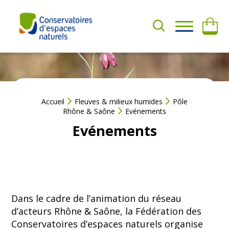
Aller
au
contenu
A
QUI
D
SOMMES-
H
NOUS ?
É
R
E
NOS
R
ACTIONS
Accueil
Fleuves & milieux humides
Pôle
Rhône & Saône
Evénements
F
a
Evénements
AGIR
i
AVEC
r
NOUS
e
u
RESSOURCES
n
d
Dans le cadre de l’animation du réseau
o
d’acteurs Rhône & Saône, la Fédération des
n
Conservatoires d’espaces naturels organise