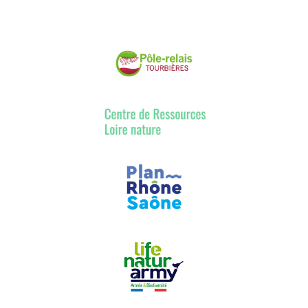
zones humides dans le cadre de la
GEMAPI ?
Le
1er février 2024 à Lyon
La compétence de gestion des
milieux aquatiques et de prévention
des inondations (GEMAPI), confiée aux
intercommunalités, est obligatoire
depuis le 1er janvier 2018.
Elle a pour ambition de rendre plus
cohérente et plus efficace
l’organisation territoriale dans le
domaine de l’eau pour relever les
défis de restauration des milieux
aquatiques et de réduction de la
vulnérabilité aux inondations.
Organisée dans le cadre du volet