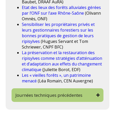
Actes complets des rencontres
(et
actes
Baubet, DRAAF AuRA)
synthétiques
)
Etat des lieux des forêts alluviales gérées
par l’ONF sur l’axe Rhône-Saône
(Olivann
Retour en images
Omnès, ONF)
Sensibiliser les propriétaires privés et
leurs gestionnaires forestiers sur les
bonnes pratiques de gestion de leurs
ripisylves
(Hugues Servant et Tom
Schriewer, CNPF BFC)
La préservation et la restauration des
ripisylves comme stratégies d’atténuation
et d’adaptation aux effets du changement
climatique
(Juliette Borot, EDF)
Les « vieilles forêts », un patrimoine
menacé
(Léa Romain, CEN Auvergne)
Journées techniques précédentes
Comment mobiliser les différents
acteurs pour une gestion intégrée des