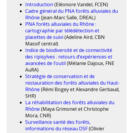
naturels sur le thème de la préservation
Introduction
(Eléonore Vandel, FCEN)
des zones humides et prairies de la Saône
Cadre général du PNA forêts alluviales du
et du Rhône.
Rhône
(Jean-Marc Salle, DREAL)
PNA forêts alluviales du Rhône :
Programme détaillé
cartographie par télédétection et
Actes de rencontres
placettes de suivi
(Adeline Aird, CBN
Massif central)
Indice de biodiversité et de connectivité
e
La 5
édition des rencontres (Avignon, 1-
des ripisylves : retours d’expériences et
2 décembre 2018)
a été organisée par le
avancées de l’outil
(Mélanie Dajoux, FNE
Conservatoire d’espaces naturels de PACA
AuRA)
et la Fédération des Conservatoires
Stratégie de conservation et de
d’espaces naturels. Elle s’est inscrite dans le
restauration des forêts alluviales du Haut-
cadre de la deuxième phase du plan Rhône
Rhône
(Rémi Bogey et Alexandre Gerbaud,
(2015-2020) et dans la suite de l’élaboration
SHR)
de la stratégie de préservation et de
La réhabilitation des forêts alluviales du
restauration des zones humides des vallées
Rhône
(Maya Grimonet et Christophe
de la Saône et du Rhône.
Mora, CNR)
Surveillance santé des forêts,
Programme détaillé
informations du réseau DSF
(Olivier