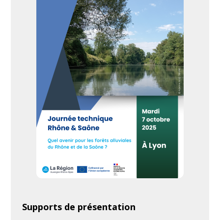
Présentation n°3 – Perspectives
: point
d’avancement sur la construction du plan
Rhône & Saône III (Katherine Bazouin –
SGAR / Préfecture de la région AurA,
Laetitia Faure – Région AurA, Laure
Castel et Isabelle Eudes – AERMC) /
voir la
vidéo
Présentation n°4 – Gestion des bassins
versants en théorie et pratique –
Expérience au Royaume Uni, Irlande,
Bulgarie
(Marc Naura – The River
Restoration Centre)
e
La 6
édition des rencontres (Mâcon, 19-
20 septembre 2018)
a été organisée par le
Conservatoire d’espaces naturels de
Bourgogne, l’EPTB Saône & Doubs et la
Supports de présentation
Fédération des Conservatoires d’espaces