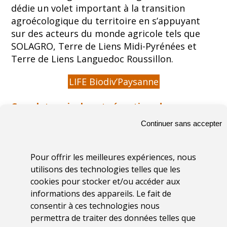
dédie un volet important à la transition
agroécologique du territoire en s’appuyant
sur des acteurs du monde agricole tels que
SOLAGRO, Terre de Liens Midi-Pyrénées et
Terre de Liens Languedoc Roussillon.
LIFE Biodiv’Paysanne
Ce volet agricole est réparti en deux
grandes actions :
Continuer sans accepter
Un accompagnement de 60 fermes
pour
une meilleure prise en compte de la
Pour offrir les meilleures expériences, nous
biodiversité au sein de leur exploitation, via
utilisons des technologies telles que les
la mise en place d’un diagnostic qui croise
cookies pour stocker et/ou accéder aux
les trois composantes socio-économiques,
informations des appareils. Le fait de
agronomiques et écologiques. Cette prise en
consentir à ces technologies nous
compte sera propulsée par la rédaction et la
permettra de traiter des données telles que