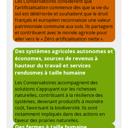
Les Conservatoires considèrent que
l’artificialisation commence dès que la vie du
sol est détériorée et souhaitent que le droit
français et européen reconnaisse une valeur
patrimoniale commune aux sols. Ils partagent
et contribuent avec le monde agricole pour
aller vers le « Zéro artificialisation nette ».
Des systèmes agricoles autonomes et
économes, sources de revenus à
hauteur du travail et services
rendus
mes à taille humaine
Les Conservatoires accompagnent des
solutions s’appuyant sur les richesses
naturelles, contribuant à la résilience des
systèmes, devenant productifs à moindre
coût, favorisant la biodiversité. Ils sont
notamment impliqués dans des actions en
faveur des prairies naturelles.
Des fermes à taille humaine