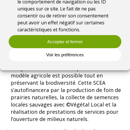
mise en œuvre de recommandations à
le comportement de navigation ou les ID
l’échelle de chaque exploitation afin
uniques sur ce site. Le fait de ne pas
d’améliorer le potentiel d’accueil de la
consentir ou de retirer son consentement
peut avoir un effet négatif sur certaines
biodiversité au sein même du système de
caractéristiques et fonctions.
production agricole ;
L’expérimentation d’une Société Civile
Accepter et fermer
d’Exploitation Agricole
(SCEA) dédiée à la
valorisation des ressources naturelles et à la
Voir les préférences
préservation de la biodiversité sauvage.
L’objectif est de montrer qu’un autre
modèle agricole est possible tout en
préservant la biodiversité. Cette SCEA
s’autofinancera par la production de foin de
prairies naturelles, la collecte de semences
locales sauvages avec ©Végétal Local et la
réalisation de prestations de services pour
l’ouverture de milieux naturels.