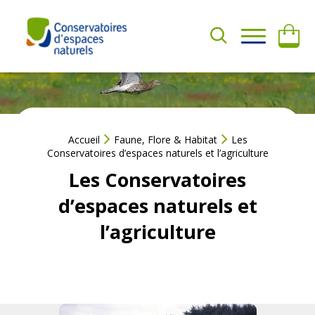
Aller
au
contenu
A
QUI
D
SOMMES-
H
NOUS ?
É
R
E
NOS
R
ACTIONS
Accueil
Faune, Flore & Habitat
Les
Conservatoires d’espaces naturels et l’agriculture
F
a
Les Conservatoires
AGIR
i
AVEC
d’espaces naturels et
r
NOUS
e
l’agriculture
u
RESSOURCES
n
d
o
n