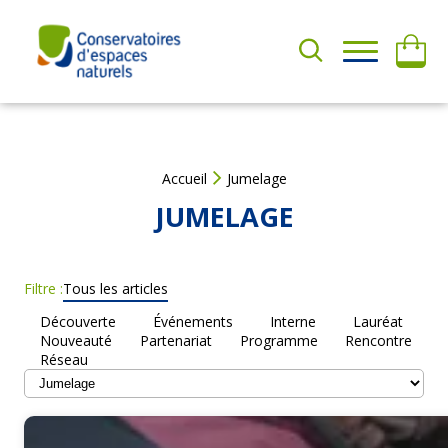
Aller
au
contenu
A
QUI
D
SOMMES-
H
NOUS ?
É
R
E
NOS
Accueil
Jumelage
R
ACTIONS
JUMELAGE
F
a
AGIR
i
AVEC
Filtre :
Tous les articles
r
NOUS
e
Découverte
Événements
Interne
Lauréat
u
Nouveauté
Partenariat
Programme
Rencontre
RESSOURCES
n
Réseau
d
o
n