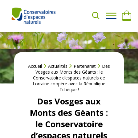
Aller
au
contenu
A
QUI
D
SOMMES-
H
NOUS ?
É
R
E
NOS
R
ACTIONS
Accueil
Actualités
Partenariat
Des
F
Vosges aux Monts des Géants : le
a
Conservatoire d’espaces naturels de
AGIR
i
Lorraine coopère avec la République
AVEC
r
Tchèque !
NOUS
e
Des Vosges aux
u
RESSOURCES
n
Monts des Géants :
d
le Conservatoire
o
n
d’espaces naturels