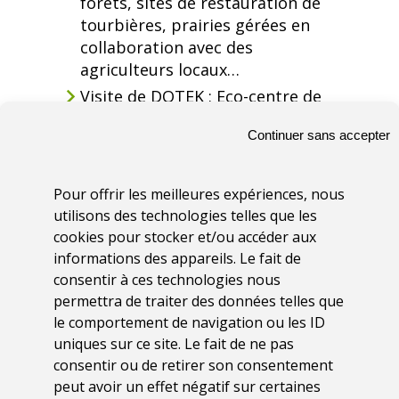
forêts, sites de restauration de
tourbières, prairies gérées en
collaboration avec des
agriculteurs locaux…
Visite de DOTEK : Eco-centre de
la restauration des traditions et
Continuer sans accepter
du patrimoine naturel et
culturel de la région (Horní
Maršov), ainsi que du Museum
Pour offrir les meilleures expériences, nous
du Parc national (Vrchlabí)
utilisons des technologies telles que les
cookies pour stocker et/ou accéder aux
Ce fut donc une semaine très intense,
informations des appareils. Le fait de
riche en échanges techniques et en
consentir à ces technologies nous
bonne humeur, couronnée par l’un des
permettra de traiter des données telles que
trésors écologiques de la région de
le comportement de navigation ou les ID
Krkonoše : la
toundra arctico-alpine
. En
uniques sur ce site. Le fait de ne pas
effet, les reliques de l’histoire géologique
consentir ou de retirer son consentement
des Monts des Géants ont laissé cet
peut avoir un effet négatif sur certaines