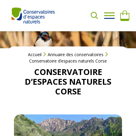
Aller
au
A
contenu
QUI
D
SOMMES-
H
NOUS ?
É
R
Accueil
Annuaire des conservatoires
E
NOS
Conservatoire d’espaces naturels Corse
ACTIONS
R
CONSERVATOIRE
F
D’ESPACES NATURELS
a
AGIR
AVEC
i
CORSE
NOUS
r
e
u
RESSOURCES
n
d
o