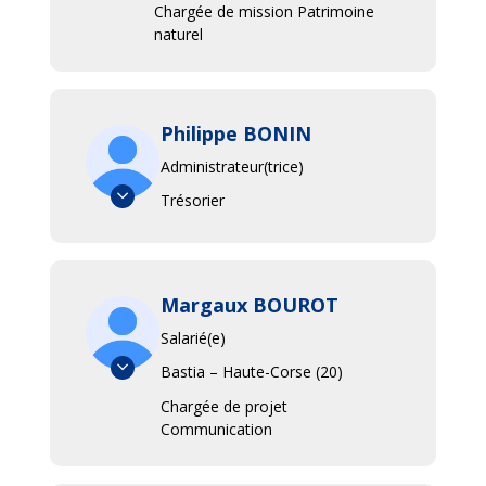
Chargée de mission Patrimoine
FRANCHINI
naturel
Immeuble Benedetti
20090 AJACCIO
Tél :
04 95 28 92 62
Mail :
contact@cen-corse.org
Philippe BONIN
Administrateur(trice)
Trésorier
Margaux BOUROT
Salarié(e)
Bastia – Haute-Corse (20)
Chargée de projet
Communication