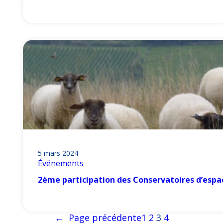
5 mars 2024
Événements
2ème participation des Conservatoires d’espac
←
Page précédente
1
2
3
4