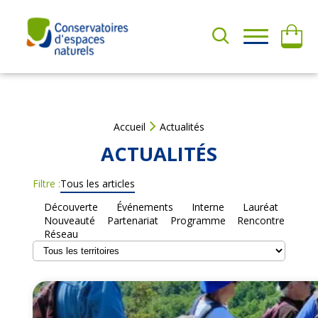
Aller
au
contenu
A
QUI
D
SOMMES-
H
NOUS ?
É
R
E
NOS
Accueil
Actualités
R
ACTIONS
ACTUALITÉS
F
a
AGIR
Filtre :
Tous les articles
i
AVEC
r
Découverte
Événements
Interne
Lauréat
NOUS
Nouveauté
Partenariat
Programme
Rencontre
e
Réseau
u
RESSOURCES
n
d
o
n