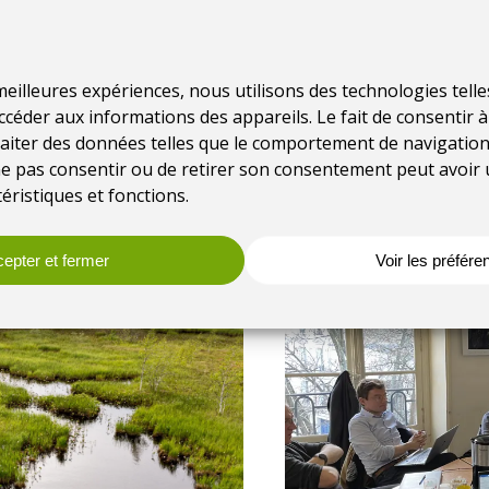
Pour cela les direct
naturels, la team ca
 meilleures expériences, nous utilisons des technologies tell
Conservatoires d’esp
ccéder aux informations des appareils. Le fait de consentir 
réunis dans les loca
aiter des données telles que le comportement de navigation
prospective sur l’ut
e ne pas consentir ou de retirer son consentement peut avoir 
éristiques et fonctions.
epter et fermer
Voir les préfére