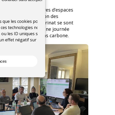
eurs des Conservatoires d’espaces
rbone de la Fédération des
es que les cookies pour
aces naturels et Patrinat se sont
à ces technologies nous
ux de Patrinat pour une journée
 ou les ID uniques sur ce
ilisation des labels bas carbone.
un effet négatif sur
nces