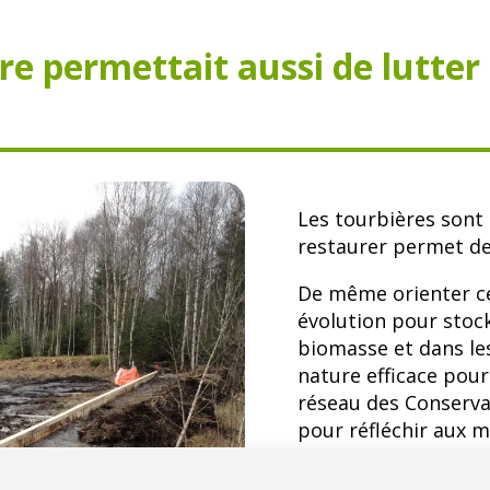
ture permettait aussi de lutt
Les tourbières sont
restaurer permet de 
De même orienter cer
évolution pour stoc
biomasse et dans les
nature efficace pou
réseau des Conserva
pour réfléchir aux 
milieux pour contrib
changement climati