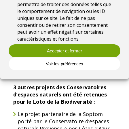
Conservatoire d’espaces naturels des
permettra de traiter des données telles que
Hauts-de-France.
le comportement de navigation ou les ID
Le projet de restauration écologique
uniques sur ce site. Le fait de ne pas
consiste à améliorer l’irrigation des 86
consentir ou de retirer son consentement
hectares de tourbières en optimisant
peut avoir un effet négatif sur certaines
la gestion de l’eau dans ces zones où la
caractéristiques et fonctions.
biodiversité foisonne : grenouilles,
Accepter et fermer
tritons, joncs, araignées, et
moustiques, qui tous trouvent refuge
Voir les préférences
dans ce patrimoine naturel
d’exception.
3 autres projets des Conservatoires
d’espaces naturels ont été retenues
pour le Loto de la Biodiversité :
Le projet partenaire de la Soptom
porté par le Conservatoire d’espaces
naturels Provence Alpes Côtes d’Azur