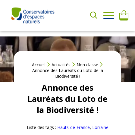
Aller
au
contenu
A
QUI
D
SOMMES-
H
NOUS ?
É
R
E
NOS
R
ACTIONS
Accueil
Actualités
Non classé
F
Annonce des Lauréats du Loto de la
a
Biodiversité !
AGIR
i
AVEC
Annonce des
r
NOUS
e
Lauréats du Loto de
u
RESSOURCES
n
la Biodiversité !
d
o
n
Liste des tags :
Hauts-de-France
, 
Lorraine