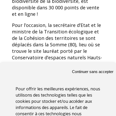
biodiversité de la biodiversité, est
disponible dans 30 000 points de vente
et en ligne !
Pour l’occasion, la secrétaire d’Etat et le
ministre de la Transition écologique et
de la Cohésion des territoires se sont
déplacés dans la Somme (80), lieu où se
trouve le site lauréat porté par le
Conservatoire d’espaces naturels Hauts-
de-France, pour le lancement de la mise
en vente des tickets à gratter.
Continuer sans accepter
Le projet Lauréat du Loto de la
Biodiversité :
Pour offrir les meilleures expériences, nous
utilisons des technologies telles que les
L’Etinehem-Méricourt, site des
cookies pour stocker et/ou accéder aux
tourbières alcalines dans les Méandres
informations des appareils. Le fait de
de la Haute-Somme porté par le
consentir à ces technologies nous