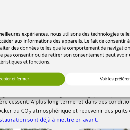
ent hydraulique a été perturbé continuent
oient leur biodiversité disparaitre. On estime
e tourbière provoque des émissions de gaz à effet
nnes de CO2eq par an. C’est l’ordre de grandeur
ménage français sur la même période. Pour
 meilleures expériences, nous utilisons des technologies tell
urbière et préserver les espèces qui y sont liées,
ccéder aux informations des appareils. Le fait de consentir 
’eau dans ces milieux. C’est ce que l’on nomme la
aiter des données telles que le comportement de navigation
e ne pas consentir ou de retirer son consentement peut avoir 
éristiques et fonctions.
rbières dégradées en retrouvant une circulation de
epter et fermer
Voir les préfére
 la rétention de cette eau dans le sol tourbeux. Ainsi
t les alimentations hydrauliques restaurées. Lorsque
grâce à ces travaux de génie écologique, le process
re cessent. A plus long terme, et dans des conditio
ocker du CO
atmosphérique et redevenir des puits
2
tauration sont déjà à mettre en avant.