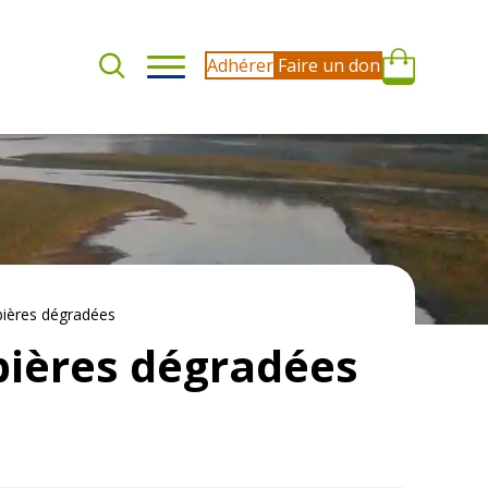
Adhérer
Faire un don
bières dégradées
bières dégradées