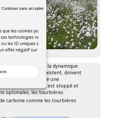
Continuer sans accepter
es que les cookies pour
à ces technologies nous
 ou les ID uniques sur ce
un effet négatif sur
s eaux plus proche de la dynamique
nces
, les drains, s’ils existent, doivent
 la tourbière retrouve une
us de minéralisation est stoppé et
ns optimales, les tourbières
 de carbone comme les tourbières