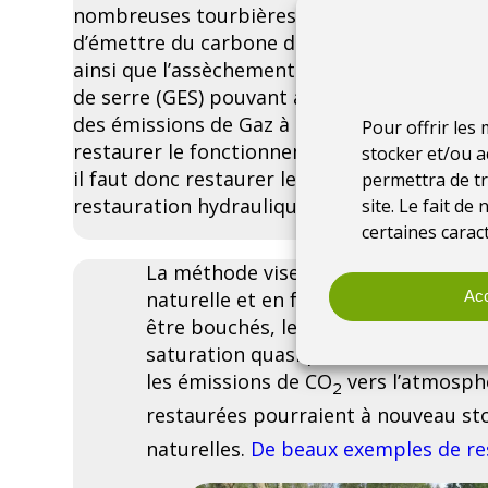
nombreuses tourbières dont le fonctionnem
d’émettre du carbone dans l’atmosphère et v
ainsi que l’assèchement d’un seul hectare d
de serre (GES) pouvant atteindre 20 à 30 to
des émissions de Gaz à effet de serre d’un 
Pour offrir les
restaurer le fonctionnement naturel de la to
stocker et/ou a
il faut donc restaurer le circuit naturel de l
permettra de tr
restauration hydraulique.
site. Le fait d
certaines caract
La méthode vise à restaurer les tou
Acc
naturelle et en favorisant au maximum
être bouchés, les fossés comblés, e
saturation quasi permanente en eau 
les émissions de CO
vers l’atmosphè
2
restaurées pourraient à nouveau st
naturelles.
De beaux exemples de res